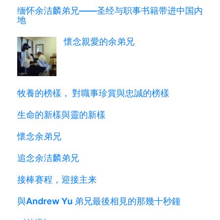
缅怀余洁麟弟兄——圣经与职事书籍带进中国内
地
懷念親愛的余弟兄
牧養的榜樣， 對職事珍賞與忠誠的榜樣
生命的新樣與靈的新樣
懷念余弟兄
追念余洁麟弟兄
接棒赛程，迎接主来
與Andrew Yu 弟兄最後相見的那幾十秒鐘