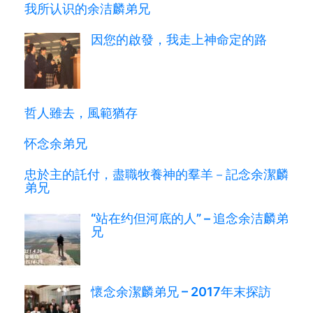
我所认识的余洁麟弟兄
因您的啟發，我走上神命定的路
哲人雖去，風範猶存
怀念余弟兄
忠於主的託付，盡職牧養神的羣羊－記念余潔麟
弟兄
“站在约但河底的人” – 追念余洁麟弟
兄
懷念余潔麟弟兄 – 2017年末探訪