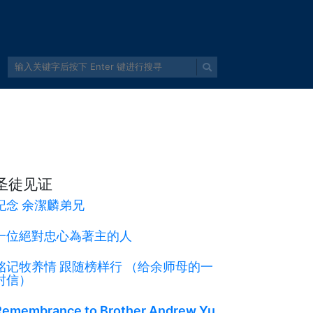
圣徒见证
記念 余潔麟弟兄
一位絕對忠心為著主的人
铭记牧养情 跟随榜样行 （给余师母的一
封信）
Remembrance to Brother Andrew Yu