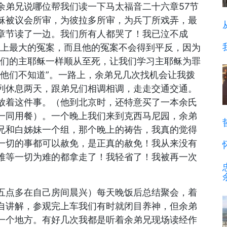
余弟兄说哪位帮我们读一下马太福音二十六章57节
稣被议会所审，为彼拉多所审，为兵丁所戏弄，最
章节读了一边。我们所有人都哭了！我已泣不成
史上最大的冤案，而且他的冤案不会得到平反，因为
我们的主耶稣一样顺从至死，让我们学习主耶稣为罪
的他们不知道”。一路上，余弟兄几次找机会让我拨
列休息两天，跟弟兄们相调相调，走走交通交通。
放着这件事。（他到北京时，还特意买了一本余氏
一同用餐）。一个晚上我们来到克西马尼园，余弟
兄和白姊妹一个组，那个晚上的祷告，我真的觉得
一切的事都可以赦免，是正真的赦免！我从来没有
难等一切为难的都拿走了！我轻省了！我被再一次
五点多在自己房间晨兴）每天晚饭后总结聚会，着
自讲解，参观完上车我们有时就闭目养神，但余弟
一个地方。有好几次我都是听着余弟兄现场读经作