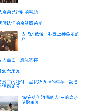
从余弟兄得到的帮助
我所认识的余洁麟弟兄
因您的啟發，我走上神命定的
路
哲人雖去，風範猶存
怀念余弟兄
忠於主的託付，盡職牧養神的羣羊－記念
余潔麟弟兄
“站在约但河底的人” – 追念余
洁麟弟兄