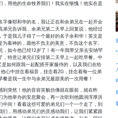
们，用他的生命牧养我们！我实在惭愧！他实在是
名字像耶和华的名，我让正在和余弟兄在一起开会
高弟兄告诉我，余弟兄第二天早上回复说，他经过
，于是我儿子得了一个最好的名子余和华！英文是
，也是为着神的，愿他不负主的美意，不负这个名字。
兄，如今他已经12岁了！有一年我带父亲去安纳罕
了，特意让弟兄们安排第二天早上一起吃早餐。中
，又是如何跟我一起配搭开家服侍的，以及我们在给
等，他心中挂念着福音，挂念着ZG，挂念着每一位弟
早餐是我一生中与余弟兄最甜美的一次用餐！
感到突然！他的音容笑貌仿佛就在眼前，就在昨
们为他举办的安息聚会，再一次听到他圆润浑厚洪
们中间！看着这些可爱的弟兄们一个一个走了，到
我们，用感动弟兄们的灵感动我们，让我们紧紧跟