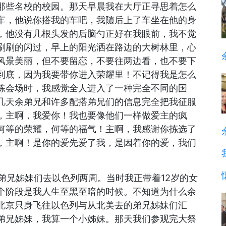
那些名校的校园。那天早晨我在大厅正寻思着怎么
车，他说你搭我的车吧，我随后上了车坐在他的身
，他没有几根头发的后脑勺正好在我眼前，我不觉
刷刷的闪过，早上的阳光洒在路边的大树林里，心
风景美丽，但不要留恋，不要往两边看，也不要下
到底，因为我要带你进入荣耀里！不记得我是怎么
练会场时，我感觉全人进入了一种完全不同的国
几天余弟兄和许多配搭弟兄们的信息完全把我征服
，主啊，我爱你！我也要像他们一样做爱主的疯
何等的荣耀，何等的福气！主啊，我感谢你拣选了
，主啊！是你的爱先爱了我，是因着你的爱，我们
的弟兄姊妹们去以色列两周。当时我正带着12岁的女
个阶段是我人生至黑至暗的时候。不知道为什么余
北京只身飞往以色列与从北美去的弟兄姊妹们汇
弟兄姊妹，我算一个小姊妹。那天我们参观完大祭