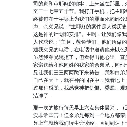
司的家和审耶稣的地牢，上来坐在那里，
至二十七章五十节。我打开手机，把主耶
终被钉在十字架上为我们的罪而死的部分
声。余弟兄说：“主耶稣的案件是人类历
这是神的计划和安排”。主啊，让我们像
人代求说：“主啊，赦免他们，他们所做
通我弟兄的电话，在电话中邀请他来以色
虽然我弟兄婉拒了，但看得出他心里一直
家谱送给和他同姓的我家的余弟兄，同他
兄让我们三三两两跪下来祷告，我和白弟
自己在天上，就在神的同在中，我看地上
过那种感觉，我感觉神把仇恨、委屈、艰
洁净了！
那一次的旅行每天早上六点集体晨兴，（
实非常辛苦！但余弟兄每到一个地方都亲
兄上车就给我们读生命读经，直到到达下