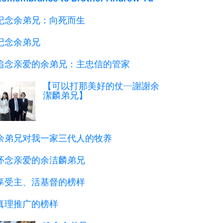
纪念余弟兄：向死而生
记念余弟兄
追念亲爱的余弟兄：主忠信的管家
【可以打那美好的仗─謝謝余
潔麟弟兄】
余弟兄对我一家三代人的牧养
怀念亲爱的余洁麟弟兄
享受主、活基督的榜样
真理推广的榜样