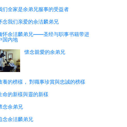
我们全家是余弟兄服事的受益者
怀念我们亲爱的余洁麟弟兄
缅怀余洁麟弟兄——圣经与职事书籍带进
中国内地
懷念親愛的余弟兄
牧養的榜樣， 對職事珍賞與忠誠的榜樣
生命的新樣與靈的新樣
懷念余弟兄
追念余洁麟弟兄