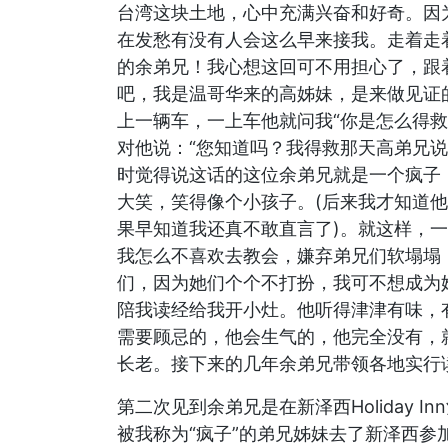
台湾这块土地，心中充满兴奋和好奇。因
在发愁有没有人会这么早来接我。走着走
的余弟兄！我心想这回可不用担心了，跟
吧，我是温哥华来的高姊妹，是来做见证的
上一辆车，一上车他就问我“你是怎么得
对他说：“您知道吗？我得救那天高弟兄
时觉得说这话的这位余弟兄就是一个疯子
大笑，笑得像个小孩子。(后来我才知道
果早知道我还真不敢直言了)。就这样，
我怎么不喜欢去教会，嫌弃弟兄们软塌塌
们，因为她们个个不打扮，我可不想成为
陪我读经给我开小灶。他听得津津有味，
需要顾忌的，他会生气的，他完全没有，
长老。接下来的几年余弟兄带领各地实行
第二次见到余弟兄是在新泽西Holiday 
被我称为“疯子”的弟兄姊妹去了新泽西