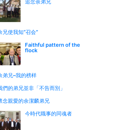
追念余弟兄
余兄使我知“召会”
Faithful pattern of the
flock
余弟兄–我的榜样
我們的弟兄並非「不告而別」
懷念親愛的余潔麟弟兄
今時代職事的同魂者