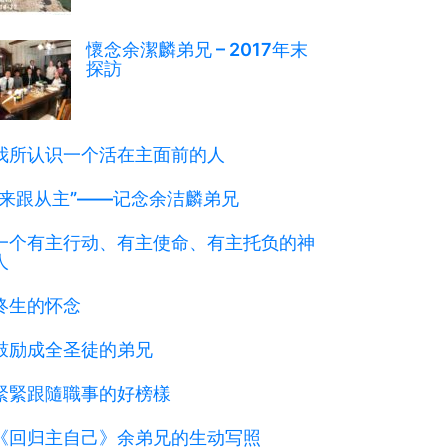
懷念余潔麟弟兄 – 2017年末
探訪
我所认识一个活在主面前的人
”来跟从主”——记念余洁麟弟兄
一个有主行动、有主使命、有主托负的神
人
终生的怀念
鼓励成全圣徒的弟兄
緊緊跟隨職事的好榜樣
《回归主自己》余弟兄的生动写照