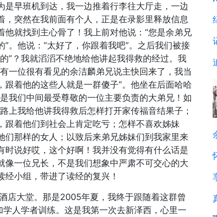
为是早班机到达，我一边推着行李往大厅走，一边
着，突然在我前面有个人，正是在录影里释放信息
着他就找到主心骨了！我上前对他说：“您是余弟兄
”。他说：“太好了，你跟着我吧”。之后我们被接
救的”？我就滔滔不绝地给他讲起我得救的经过。我
说有一位很有看见的余洁麟弟兄说主快回来了，我当
，跟着他的这些人就是一群傻子”。他坐在后面哈哈
他是我们中间最受尊敬的一位主要负责的大弟兄！如
一路上我给他讲我得救后怎样打开家传福音结果子；
，跟着他们到社会上肯定吃亏；怎样不喜欢姊妹
她们那样的女人；以致后来弟兄姊妹们到我家里来
有时说好哎，这个好啊！我并没有觉得有什么话是
就像一位兄长，不是我们想象中严肃不可交心的大
读经小组，带进了读经的复兴！
Inn酒店大堂。那是2005年夏，我终于跟随着这群曾
参加学人学者训练。这是我第一次去新泽西，心里一