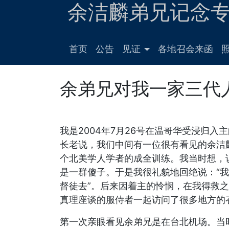
余洁麟弟兄记念
首页
公告
见证
各地召会来函
余弟兄对我一家三代
我是2004年7月26号在温哥华受浸归
长老说，我们中间有一位很有看见的余洁
个北美学人学者的成全训练。我当时想，
是一群傻子。于是我很礼貌地回绝说：“
督徒去”。后来因着主的怜悯，在我得救
真理座谈的服侍者一起访问了很多地方的
第一次亲眼看见余弟兄是在台北机场。当