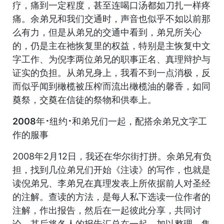
疗，痛到一定程度，甚至连喝口汤都如刀扎一样疼
痛。余弟兄和我们交通时，声音也似乎不如以前那
么有力，但是从弟兄的交通中看到，弟兄所关心
的，仍是主在祂恢复里的权益，特别是主恢复中文
字工作、为倪李两位弟兄的职事正名、真理辩护与
证实的负担。从弟兄身上，我看不到一点消极，反
而似乎闻到橄榄被压榨而流出橄榄油的馨香，如同
奠祭，交奠在信徒的祭物和供奉上。
2008年･纽约･和弟兄们一起，配搭余弟兄文字工
作的服事
2008年2月12日，我还在华尔街打拼。余弟兄有负
担，找到几位弟兄们开始《注读》的写作，也就是
读倪弟兄、李弟兄在真理发表上所依据前人对圣经
的注解。查读的方法，是每人私下选读一位作者的
注解，作出报告，然后在一起彼此分享，共同讨
论。其后将各人的报告汇总在一起，加以整理，集