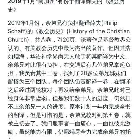
2019年1月･南加州･有份于翻译薛夫的《教会历
史》
2019年1月份，余弟兄有负担翻译薛夫(Philip
Schaff)的《教会历史》(History of the Christian
Church)，共八卷，7120页。该著作是基督教界公
认的、有关教会历史中最为杰出的著作。但因其浩
如烟海，华语神学界尚无人敢于将其翻译为中文。
余弟兄对此很有负担，在交通后有几位弟兄拿起负
担，我负责其中三卷，找到了20多位弟兄姊妹们
配搭为三个团队，每个团队负责翻译一卷，在翻译
之后经过两轮校对，再发给余弟兄。余弟兄此时已
经身体非常虚弱，但是我们数十人的进度，仍然赶
不上余弟兄一人的进度。原本计划一年内完成全书
的翻译，但是可惜的是，余弟兄校对到第五卷，就
被主接去了。我们服事者一面痛心，一面也彼此激
励，虽然能力有限，仍愿竭尽全力完成余弟兄的托