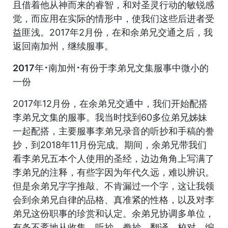
且借着他从神而来的睿智，和对圣灵行动的敏锐感
觉，而应用在实际的情形中，使我们这些后进者受
益匪浅。2017年2月份，在和余弟兄交通之后，我
返回南加州，继续服事。
2017年･南加州･有份于李弟兄文集服事中微小的
一份
2017年12月份，在余弟兄交通中，我们开始配搭
李弟兄文集的服事。我当时找到60多位弟兄姊妹
一起配搭，主要服事李弟兄录音的听抄和手稿的誊
抄，到2018年11月份完成。期间，余弟兄带我们
看李弟兄五本个人使用的圣经，边边角角上写满了
李弟兄的注释，有些字因为年代久远，难以辨识。
但是余弟兄字字推敲、不肯漏过一个字，这让我领
会到余弟兄自律的品格、真准紧的性格，以及对李
弟兄这份职事的珍赏和认定。余弟兄协调多单位，
有条不紊地从收集、听抄、誊抄、翻译、校对、编