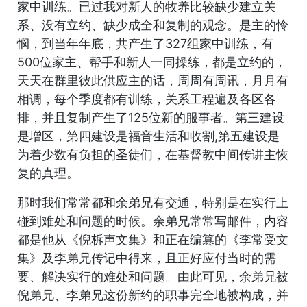
家中训练。已过我对新人的牧养比较缺少建立关
系、没有立约、缺少成全和复制的观念。是主的怜
悯，到当年年底，共产生了327组家中训练，有
500位家主、帮手和新人一同操练，都是立约的，
天天在群里彼此供应主的话，周周有周讯，月月有
相调，每个季度都有训练，关系工程遍及各区各
排，并且复制产生了125位新的服事者。第三建设
是增区，第四建设是福音生活和收割,第五建设是
为着少数有负担的圣徒们，在基督教中间传讲主恢
复的真理。
那时我们常常都和余弟兄有交通，特别是在实行上
碰到难处和问题的时候。余弟兄常常写邮件，内容
都是他从《倪柝声文集》和正在编篡的《李常受文
集》及李弟兄传记中得来，且正好应付当时的需
要、解决实行的难处和问题。由此可见，余弟兄被
倪弟兄、李弟兄这份新约的职事完全地被构成，并