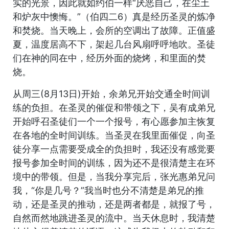
实的光景，因此就如约伯一样“厌恶自己，在尘土
和炉灰中懊悔。”（伯四二6）真是经历圣灵的炼净
和焚烧。当天晚上，会所的空调出了故障。正值盛
夏，温度居高不下，架起几台风扇呼呼地吹。圣徒
们在神的同在中，经历外面的烧烤，和里面的焚
烧。
从周三(8月13日)开始，余弟兄开始交通全时间训
练的负担。在圣灵的催促和带领之下，吴有成弟兄
开始呼召圣徒们一个一个报号，有心愿参加主恢复
在各地的全时间训练。当圣灵在我里面催促，向圣
徒分享一点需要受成全的负担时，我还没有感觉要
报号参加全时间的训练，因为还不是很清楚主在环
境中的带领。但是，当我分享完后，张光惠弟兄问
我，“你是几号？”我当时也分不清楚是弟兄的推
动，还是圣灵的推动，还是两者都是，就报了号，
自然而然地跳进圣灵的流中。当天休息时，我清楚