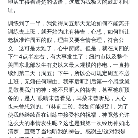
地从主得着清楚的话语，这成为我极大的鼓励和印
证。
训练到了一半，我觉得周五那天无论如何不能离开
训练去上班，就开始为此有祷告，心想，如何能让
老板准许周五的假，理由又要合情合理，符合公
义，这可是太难了，心中踌躇。但是，就在周四的
下午4点半左右，有大事发生了：纽约市以及整个
美国东北部发生有史以来最大规模的停电，一直持
续到第二天（周五）下午，所以公司规定周五不必
上班，无须任何理由。我事后听到后第一个感觉就
是敬畏我们的神：祂不只听人的祷告，甚至祂所预
备的，是人“眼睛未曾看见，耳朵未曾听见，人心
也未曾想到的。”(林前二9)。我如何能想到，为了
使我能继续留在训练中接受祂的祝福，神竟然允许
这么大的事情发生呢？这也是我第一次经历神如此
清楚、直截了当地听我的祷告。感谢主!这对我是