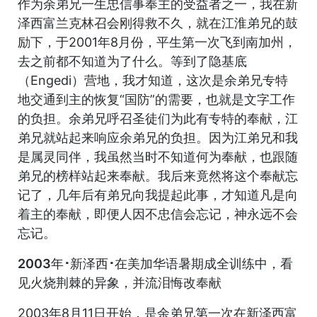
作为余弟兄一生忠信事奉主的受益者之一，我在新
泽西富兰克林召会刚得救不久，就在江淮弟兄的鼓
励下，于2001年8月份，平生第一次飞到南加州，
去之前都不知道为了什么。等到了隐基底
（Engedi）营地，我才知道，这次是余弟兄专特
地交通到主的恢复“国防”的需要，也就是文字工作
的负担。余弟兄呼召圣徒们为此有专特的奉献，江
弟兄就站起来响应余弟兄的负担。因为江弟兄和我
是属灵同伴，我虽然当时不知道何为奉献，也跟随
弟兄的榜样站起来奉献。我后来竟然将这个奉献忘
记了，几年后有弟兄向我提起此事，才知道凡是向
着主的奉献，即便人因不忠信会忘记，神永远不会
忘记。
2003年･新泽西･在美加华语暑期成全训练中，看
见火烧荆棘的异象，并流泪悔改奉献
2003年8月11日开始，是余弟兄第一次在新泽西富