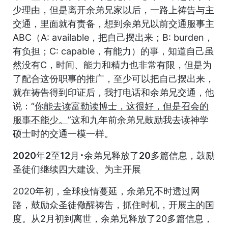
少理由，但是离开余弟兄家以后，一路上祷告与主
交通，里面就有责备，想到余弟兄以前交通服事主
ABC（A: available，把自己摆出来；B: burden，
有负担；C: capable，有能力）的事，知道自己虽
然没有C，时间、能力和精力也非常有限，但是为
了配合这份职事的推广，至少可以把自己摆出来，
就在祷告得到印证后，我打电话和余弟兄交通，他
说：“
你能去读富勒读博士，这很好，但是召会的
服事不能少。
”这和九年前余弟兄鼓励我去读神学
硕士时的交通一模一样。
2020年2至12月･余弟兄释放了20多篇信息，鼓励
圣徒们继续四大建设、为主开展
2020年初，全球疫情蔓延，余弟兄不时透过网
路，鼓励众圣徒儆醒祷告，抓住时机，开展主的国
度。从2月初到离世，余弟兄释放了20多篇信息，