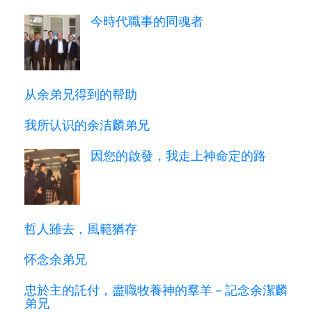
今時代職事的同魂者
从余弟兄得到的帮助
我所认识的余洁麟弟兄
因您的啟發，我走上神命定的路
哲人雖去，風範猶存
怀念余弟兄
忠於主的託付，盡職牧養神的羣羊－記念余潔麟
弟兄