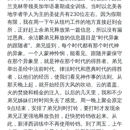
兰克林带领美加华语暑期成全训练。当时以北美各
地学者学人为主的圣徒共有230位左右。因为假期
有限，我在周一下午从纽约工作的地方直接赶到会
所，正好赶上余弟兄释放第一篇信息，所以没有漏
过恩典。余洁麟弟兄释放的信息题目是“时代异象
的跟随者”。弟兄提到，每个时代都有那个时代神
的异象。一个人蒙神怜悯，能看见、跟随并蒙保守
在那个异象里，就是神在那个时代的得胜者。弟兄
举出圣经中法前时代、律法时代和恩典时代的得胜
者，以他们的经历，使我们看见神作事的法则。从
那天晚上起，就开始经历大风的吹动、云的遮盖、
火的焚烧和精金的注入。以后的几天里，我和不少
弟兄姊妹们对时间失去了感觉。周一晚上聚会原定
9点结束，安排了弟兄到时打铃，要打时才发现余
弟兄正更强地释放负担，赶快把铃铛收起来。从
此，新泽西训练中不再使用铃铛。到了周五，上午