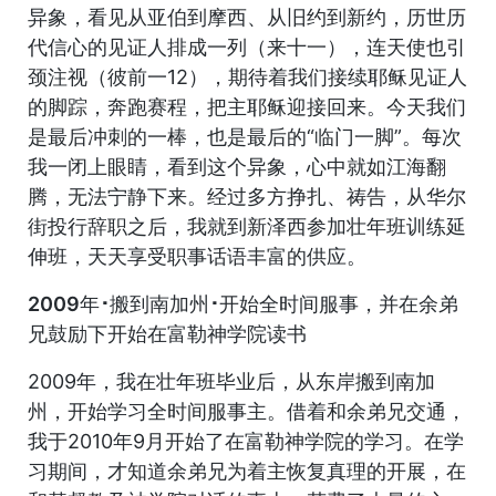
异象，看见从亚伯到摩西、从旧约到新约，历世历
代信心的见证人排成一列（来十一），连天使也引
颈注视（彼前一12），期待着我们接续耶稣见证人
的脚踪，奔跑赛程，把主耶稣迎接回来。今天我们
是最后冲刺的一棒，也是最后的“临门一脚”。每次
我一闭上眼睛，看到这个异象，心中就如江海翻
腾，无法宁静下来。经过多方挣扎、祷告，从华尔
街投行辞职之后，我就到新泽西参加壮年班训练延
伸班，天天享受职事话语丰富的供应。
2009年･搬到南加州･开始全时间服事，并在余弟
兄鼓励下开始在富勒神学院读书
2009年，我在壮年班毕业后，从东岸搬到南加
州，开始学习全时间服事主。借着和余弟兄交通，
我于2010年9月开始了在富勒神学院的学习。在学
习期间，才知道余弟兄为着主恢复真理的开展，在