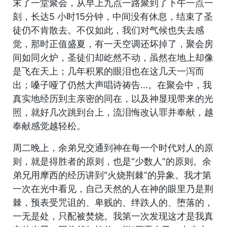
末了一堂聚会，从早上九点一路聚到了下午一点一
刻，长达5 小时15分钟，中间没有休息，结束了圣
徒仍不肯散去。不仅如此，我们对气候也失去感
觉，那时正值盛夏，有一天空调还坏掉了，聚会房
间如同火炉，圣徒们却屹然不动，虽然在地上却像
是飞在天上；几年积累的眼泪也在这几天一泻而
出；嗓子哑了仍然大声唱诗祷告…。在聚会中，我
真实地经历到主亲密的同在，以及神显现带来的光
照，就好几次跳到台上，流泪悔改认罪并奉献，越
奉献感觉越轻松。
周二晚上，余弟兄交通到神在每一个时代对人的原
则，就是得胜者的原则，也是“少数人”的原则。余
弟兄用摩西的经历讲到“火烧荆棘”的异象。我才第
一次在光中看见，自己天然的人在神的眼里乃是荆
棘，预表受咒诅的、卑贱的、绊跌人的、堕落的，
一无是处，只配被焚烧。我第一次发现这才是我真