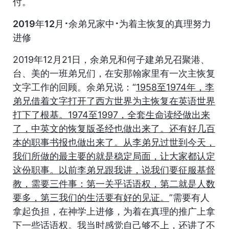
付。
2019年12月･余弟兄家中･为着主恢复的真理努力
进修
2019年12月21日，余弟兄和何子建弟兄召聚港、
台、美的一班弟兄们，在安那翰家里有一次主恢复
文字工作的回顾。余弟兄说：“
1958至1974年，李
弟兄借着文字打开了西方世界为主恢复在英语世界
打下了根基。1974至1997，全套生命读经做出来
了，中英文的恢复版圣经也做出来了。还有好几百
本的职事书报也做出来了。从李弟兄过世到今天，
我们所做的最主要的就是稳定局面，让大家都认定
这份职事。以前李弟兄跟我讲，说我们要征服基督
教，需要三件事：第一关乎话语权，第二就是人数
要多，第三我们的生活要有好的见证。
”需要有人
拿起负担，在神学上进修，为着在真理的推广上拿
下一些话语权。我当时感觉自己够不上，还讲了不