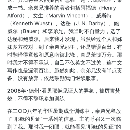
成一书。余弟兄推荐的著者包括阿福德（Henry
Alford）、文生（Marvin Vincent）、威斯特
（Kenneth Wuest）、达秘（J. N. Darby）、鲍
威尔（Bauer）和李弟兄。我当时不自量力，选了
达秘和鲍威尔。后来我才发现，虽然经过个人和姊
妹多方校对，到了余弟兄那里，还是错误百出，有
时翻译得竟然和原意南辕北辙，真是羞愧万分。那
时我才不得不承认，自己不仅英文不过关，连中文
写作也是漏洞百出。虽然如此，余弟兄没有半点责
备、没有放弃，依然鼓励我们继续服事。
2008年･德州･看见耶稣见证人的异象，被厉害焚
烧，不得不辞职参加训练
在二○○八年的华语暑期成全训练中，余弟兄释放
了“耶稣的见证”一系列的信息。主的呼召又一次临
到了我。那时我一闭眼，就能看见“耶稣的见证”的