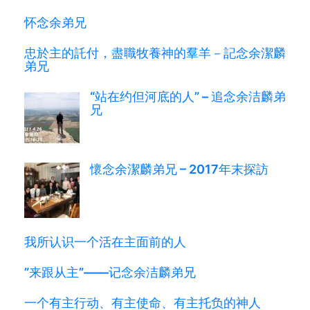
怀念余弟兄
忠於主的託付，盡職牧養神的羣羊－記念余潔麟
弟兄
“站在约但河底的人” – 追念余洁麟弟
兄
懷念余潔麟弟兄 – 2017年末探訪
我所认识一个活在主面前的人
”来跟从主”——记念余洁麟弟兄
一个有主行动、有主使命、有主托负的神人