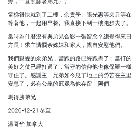
旁，一直照顧著弟兄）。
電梯很快就到了二樓，余貴學、張光惠等弟兄等在
等著他，一起用早餐。我直接下到一樓跑步去了。
當時為什麼沒有與弟兄合影一張留念？總覺得來日
方長！求主憐憫余姊妹和家人，親自安慰他們。
我們親愛的余弟兄，當跑的路已經跑盡了；當打的
美好之仗已經打過了，當守的信仰他也像保羅一樣
守住了。感謝主！兄弟如今息了地上的勞苦在主里
安息了，必有公義的冠冕為他存留！阿們
馬得勝弟兄
2020-12-21 冬至
温哥华 加拿大