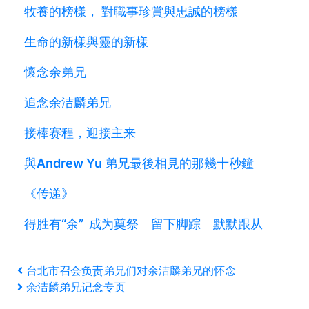
牧養的榜樣， 對職事珍賞與忠誠的榜樣
生命的新樣與靈的新樣
懷念余弟兄
追念余洁麟弟兄
接棒赛程，迎接主来
與Andrew Yu 弟兄最後相見的那幾十秒鐘
《传递》
得胜有“余” 成为奠祭 留下脚踪 默默跟从
文
上
台北市召会负责弟兄们对余洁麟弟兄的怀念
一
下
余洁麟弟兄记念专页
章
篇
一