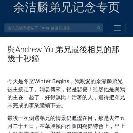
余洁麟弟兄记念专页
與Andrew Yu 弟兄最後相見的那
幾十秒鐘
今天是冬至Winter Begins，我親愛的余潔麟弟兄
被主接走了。消息傳來，很是悲傷！雖然他是與我
的主在一起了，好得無比！活著的人，還得把弟兄
未完成的事業繼續下去。
最後一次偶遇弟兄的情景仍瀝瀝在目，那是去年五
月二十五日，在華興頓西雅圖囯殤節特會上，早上