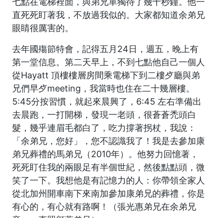
七點在電梯裡面，與弟兄單獨待了幾十秒鐘。他一
直死死盯著我，不放過我似的。大家都知道余弟兄
眼睛很厲害的。
去年國殤節特會，記得五月24日，週五，晚上有
第一堂信息。第二天早上，不到七點他自己一個人
從Hayatt 頂樓樓層房間乘電梯下到二樓歺廳與弟
兄們早歺meeting，我當時也住在二十幾層樓。
5:45分按習慣，就起來晨興了，6:45 左右準備出
去晨跑，一打開梯，發現一老頭，很蒼蒼禿頭白
髮，幾乎連眉毛都白了，吃力撐著拐杖，我說：
「余弟兄，您好」，您不認識我了！我是去參加康
弟兄葬禮的馬弟兄（2010年）。他努力回憶著，
死死盯住我的兩眼足有半個世紀，然後點點頭，微
笑了一下。我想他是有記憶力的人：你帶領全家人
從北加州開車南下來南加參加康弟兄的葬禮，你是
有心的，有心就有路啊！（張光惠弟兄在余弟兄