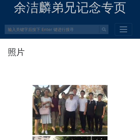
余洁麟弟兄记念专页
照片