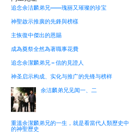
追念余洁麟弟兄——瑰丽又璀璨的珍宝
神聖啟示推廣的先鋒與榜樣
主恢復中傑出的恩賜
成為奠祭全然為著職事花費
追念余潔麟弟兄 – 信的見證人
神圣启示构成、实化与推广的先锋与榜样
余洁麟弟兄见闻一、二
重溫余潔麟弟兄的一生，就是看當代人類歷史中
的神聖歷史