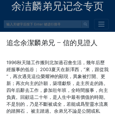
余洁麟弟兄记念专页
追念余潔麟弟兄 – 信的見證人
1996秋天隨工作搬到北加過召會生活，幾年后歷
經服事的低谷； 2003夏天在新澤西，”來，跟從我
“，再次遇見這位榮耀神的顯現，異象被打開、更
新；再次向主的許願，築壇獻祭，走主所走的路。
四年后辭去工作，參加壯年班，全時間服事，向主
負責。回顧這二十年，是人生中最有價值的時期。
不是別的，乃是不斷被成全，若能成爲聖靈水流裏
的踏脚石， 被主踏過。余弟兄不論是公開或私