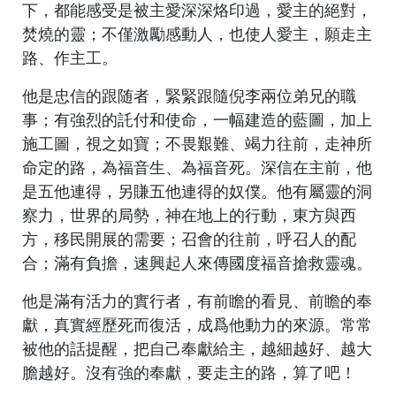
下，都能感受是被主愛深深烙印過，愛主的絕對，
焚燒的靈；不僅激勵感動人，也使人愛主，願走主
路、作主工。
他是忠信的跟随者，緊緊跟隨倪李兩位弟兄的職
事；有強烈的託付和使命，一幅建造的藍圖，加上
施工圖，視之如寶；不畏艱難、竭力往前，走神所
命定的路，為福音生、為福音死。深信在主前，他
是五他連得，另賺五他連得的奴僕。他有屬靈的洞
察力，世界的局勢，神在地上的行動，東方與西
方，移民開展的需要；召會的往前，呼召人的配
合；滿有負擔，速興起人來傳國度福音搶救靈魂。
他是滿有活力的實行者，有前瞻的看見、前瞻的奉
獻，真實經歷死而復活，成爲他動力的來源。常常
被他的話提醒，把自己奉獻給主，越細越好、越大
膽越好。沒有強的奉獻，要走主的路，算了吧！