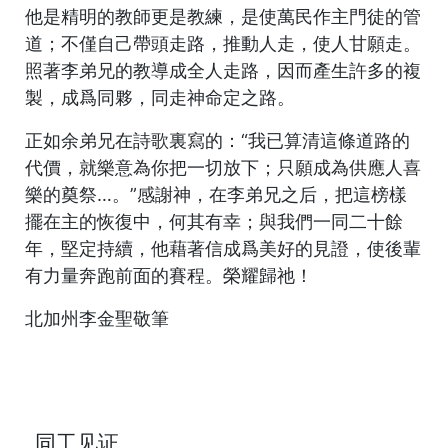
他是精明的教師更是教練，是使萬民作主門徒的管
道；不僅自己帶頭走路，推動人走，使人甘願走。
照著李弟兄的教導成全人走路，因而產生許多的複
製，成爲同夥，同走神命定之路。
正如余弟兄在詩歌裏寫的：“我已算清這條道路的
代價，就樂意為你把一切放下；只願成為供應人喜
樂的奠祭…。”感謝神，在李弟兄之后，把這榜樣
擺在主的恢復中，何其有幸；與我們一同二十餘
年，堅定持續，他藉著信成爲美好的見證，使後輩
有力量奔跑前面的賽程。榮耀歸祂！
北加州李金聖敬筆
同工见证