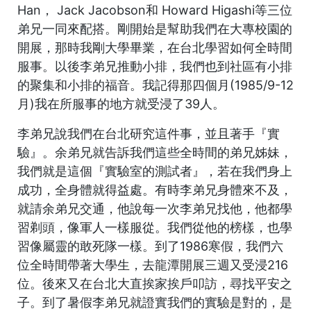
Han， Jack Jacobson和 Howard Higashi等三位
弟兄一同來配搭。剛開始是幫助我們在大專校園的
開展，那時我剛大學畢業，在台北學習如何全時間
服事。以後李弟兄推動小排，我們也到社區有小排
的聚集和小排的福音。我記得那四個月(1985/9-12
月)我在所服事的地方就受浸了39人。
李弟兄說我們在台北研究這件事，並且著手『實
驗』。余弟兄就告訴我們這些全時間的弟兄姊妹，
我們就是這個『實驗室的測試者』，若在我們身上
成功，全身體就得益處。有時李弟兄身體來不及，
就請余弟兄交通，他說每一次李弟兄找他，他都學
習剃頭，像軍人一樣服從。我們從他的榜樣，也學
習像屬靈的敢死隊一樣。到了1986寒假，我們六
位全時間帶著大學生，去龍潭開展三週又受浸216
位。後來又在台北大直挨家挨戶叩訪，尋找平安之
子。到了暑假李弟兄就證實我們的實驗是對的，是