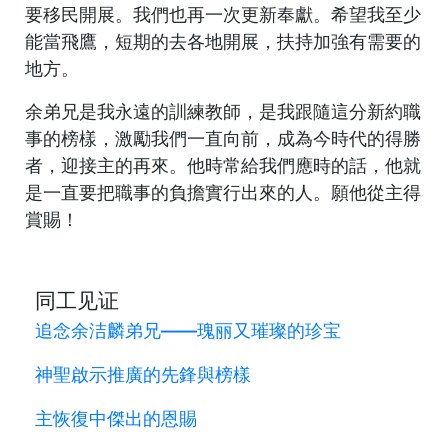
要移民開展。我們也再一次更新奉獻。希望我至少
能當飛鷹，短期的去各地開展，扶持加強有需要的
地方。
余弟兄是我永遠的訓練教師，是我跟隨這分新約職
事的榜樣，激勵我們一直向前，成為今時代的得勝
者，迎接主的再來。他時常給我們應時的話，他就
是一直要把職事的負擔實行出來的人。願他從主得
賞賜！
同工见证
追念余洁麟弟兄——瑰丽又璀璨的珍宝
神聖啟示推廣的先鋒與榜樣
主恢復中傑出的恩賜