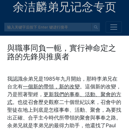
余洁麟弟兄记念专页
與職事同負一軛，實行神命定之
路的先鋒與推廣者
我認識余弟兄是1985年九月開始，那時李弟兄在
台北有
一個新的帶領，新的改變
。這個新的改變，
乃是照著聖經，
更新我們的事奉、活動、聚會的方
式
。也從召會歷史觀察二十個世紀以來，召會中的
聖徒在地上到底是怎樣事奉、活動、聚會，為要找
出正確、合乎主今時代所帶領的聚會與事奉之路。
余弟兄就是李弟兄的最得力助手，他還找了Paul