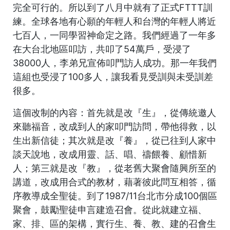
完全可行的。所以到了八月中就有了正式FTTT訓
練。全球各地有心願的年輕人和台灣的年輕人將近
七百人，一同學習神命定之路。我們經過了一年多
在大台北地區叩訪，共叩了54萬戶，受浸了
38000人，李弟兄宣佈叩門訪人成功。那一年我們
這組也受浸了100多人，讓我看見受訓與未受訓差
很多。
這個改制的內容：首先就是改『生』，從傳統邀人
來聽福音，改成到人的家叩門訪問，帶他得救，以
生出新信徒；其次就是改『養』，從已往到人家中
談天說地，改成用靈、話、唱、禱餵養、顧惜新
人；第三就是改『教』，從老舊大聚會隨興所至的
講道，改成用合式的教材，藉著彼此問互相答，循
序教導成全聖徒。到了1987/11台北市分成100個區
聚會，鼓勵聖徒申言建造召會。從此就建立福、
家、排、區的架構，實行生、養、教、建的召會生