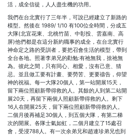
活，成全信徒，人人盡生機的功用。
我們在台北實行了三年半，可說已經建立了新路的
模型。然後在 1989/ 1/10 有100位全時間，分成五
大隊(北宜花東、北桃竹苗、中彰投、雲嘉南、高
屏)他們都是在這分新約職事的成全，在台北實行
神命定之路的受訓者，要把召會生活的模型，帶到
全台各地。照著李弟兄的勸勉:有祂無我，捨祂無
為。彼此之間，只有同心、相愛，沒有己意、猜
忌。並且做工要有計畫、要勞苦、更要禱告，仰望
神的祝福。每一大隊20個人，第一站開展15天，
留下兩位照顧新帶得救的人。其餘的人到第二站開
展20天，再留下兩個人照顧新帶得救的人。剩下
16人在開展25天，留下兩位照顧新帶得救的人。
二個月後再補足30個人，到五個大隊，有第二梯
次的開展。各隊士氣如虹，二個月建立了15處召
會，受浸788人。有一次余弟兄和趙連珍弟兄也到