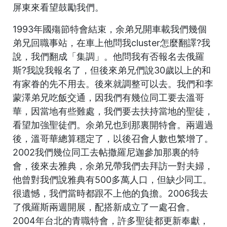
屏東來看望鼓勵我們。
1993年國殤節特會結束，余弟兄開車載我們幾個
弟兄回職事站，在車上他問我cluster怎麼翻譯?我
說，我們翻成「集調」。他問我有否報名去俄羅
斯?我說我報名了，但後來弟兄們說30歲以上的和
有家眷的先不用去。後來就調整可以去。我們和李
蒙澤弟兄吃飯交通，因我們有幾位同工要去溫哥
華，因當地有些難處，我們要去扶持當地的聖徒，
看望加強聖徒們。余弟兄也到那裏開特會。兩週過
後，溫哥華總算穩定了，以後召會人數也繁增了。
2002我們幾位同工去帖撒羅尼迦參加那裏的特
會，後來去雅典，余弟兄帶我們去拜訪一對夫婦，
他曾對我們說雅典有500多萬人口，但缺少同工。
很遺憾，我們當時都跟不上他的負擔。2006我去
了俄羅斯兩週開展，配搭新成立了一處召會。
2004年台北的青職特會，許多聖徒都更新奉獻，