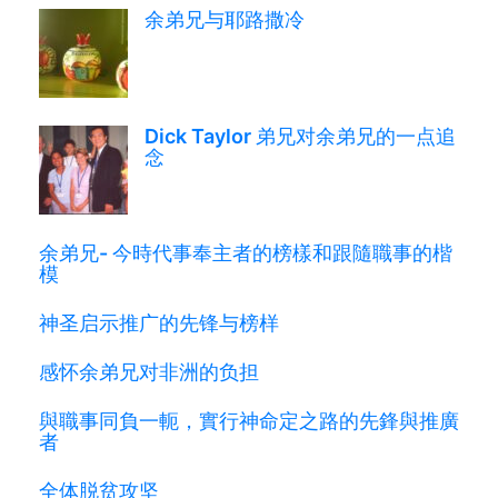
余弟兄与耶路撒冷
Dick Taylor 弟兄对余弟兄的一点追
念
余弟兄- 今時代事奉主者的榜樣和跟隨職事的楷
模
神圣启示推广的先锋与榜样
感怀余弟兄对非洲的负担
與職事同負一軛，實行神命定之路的先鋒與推廣
者
全体脱贫攻坚