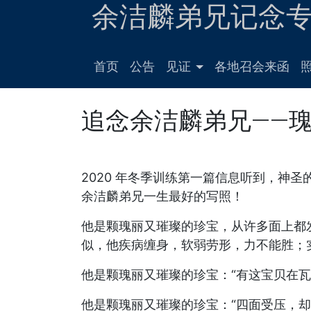
余洁麟弟兄记念
首页
公告
见证
各地召会来函
追念余洁麟弟兄——
2020 年冬季训练第一篇信息听到，神
余洁麟弟兄一生最好的写照！
他是颗瑰丽又璀璨的珍宝，从许多面上都
似，他疾病缠身，软弱劳形，力不能胜；
他是颗瑰丽又璀璨的珍宝：“有这宝贝在瓦
他是颗瑰丽又璀璨的珍宝：“四面受压，