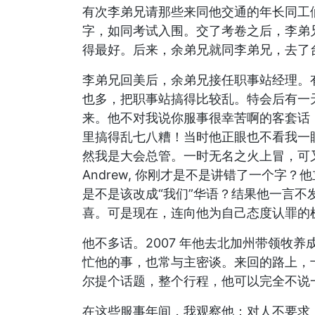
有次李弟兄请那些来同他交通的年长同工
字，如同考试入围。交了考卷之后，李弟兄
得最好。后来，余弟兄就同李弟兄，去了
李弟兄回美后，余弟兄接任职事站经理。
也多，把职事站搞得比较乱。特会后有一
来。他不对我说你服事很幸苦啊的客套话，当
里搞得乱七八糟！当时他正眼也不看我一
然我是大会总管。一时无名之火上冒，可
Andrew, 你刚才是不是讲错了一个字
是不是该改成“我们”华语？结果他一言
喜。可是现在，连向他为自己态度认罪的
他不多话。2007 年他去北加州带领牧
忙他的事，也常与主密谈。来回的路上，
尔提个话题，整个行程，他可以完全不说
在这些服事年间，我观察他：对人不要求