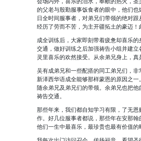
会场内外，喜乐的泪水，奉献的热火，圣
的父老与殷勤服事饭食者的眼中，他们也
日全时间服事者，对弟兄们带领的绝对跟
经历了劳而不苦，为主开疆拓土的豪迈！
成全训练后，大家即刻带着疲惫却喜乐的
交通，做好训练之后加强祷告小组并建立
灵里喜乐的欢然接受。从余弟兄身上，真
吴有成弟兄和一些配搭的同工弟兄们，非
新泽西华语成全能够那样蒙恩的原因之一
随余弟兄及弟兄们的带领。余弟兄也把他
祷告交通。
那些年来，我们都自知学习有限，了无恩
作。好几位服事者都说，那些年在安那翰
他们一生中最喜乐，最珍贵也最有价值的
我每次出门访问召会，传扬福音，看望圣