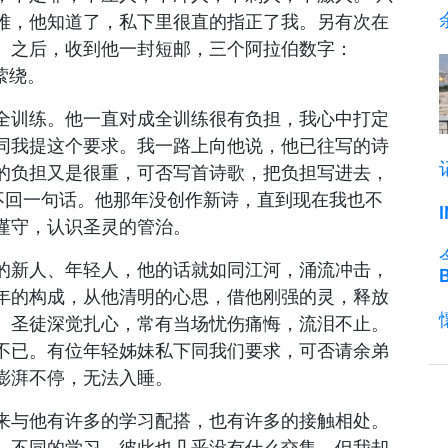
难，他知道了，私下里很直的指正了我。另有次在
。之后，收到他一封短邮，三个阿拉伯数字：
萦绕。
全训练。他一直对成全训练很有负担，我心中打定
同我提这个要求。我一路上向他说，他已往写的诗
的负担又是很重，可否写首诗歌，把负担写进去，
不回一句话。他那年没创作新诗，直到现在我也不
谨守，认识圣灵的管治。
的新人、年轻人，他的话就如同江河，涌流冲击，
年的构成，从他清明的心思，借他刚强的灵，释放
。圣徒深觉扎心，常有当场忧伤痛悔，流泪不止。
不已。有位年轻姊妹私下同我们要求，可否请余弟
澎湃不停，无法入睡。
来与他有许多的学习配搭，也有许多的接触相处。
，不同的学习，彼此也几乎没有什么交集，但我却