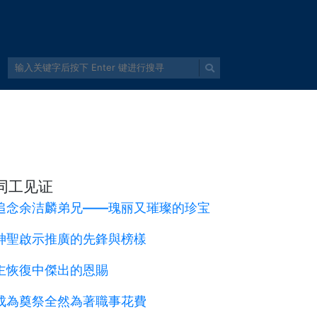
同工见证
追念余洁麟弟兄——瑰丽又璀璨的珍宝
神聖啟示推廣的先鋒與榜樣
主恢復中傑出的恩賜
成為奠祭全然為著職事花費