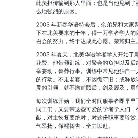
此负担传输到那人里面；也是当他见到了
么地强烈的原因。
2003 年新春华语特会后，余弟兄和大
下在北美要来的十年，得一万学者学人的
召会的努力，终于达成此心愿。荣耀归主
2003 年夏天，北美华语学者学人开始
花费。他带领训练，对聚会的负担以及后
举妄动，鲁莽行事。训练中常见他独自一
的行动。不走老套，不因循守旧；或释放
灵的引领，就不瞻前顾后，剑及履及，勇
每次训练开始，我们全时间服事者即早早
同工们，又要带这些可爱的学者学人们，
献，对主恢复要绝对，对这份职事要珍赏
气昂扬，儆醒祷告，全力以赴。