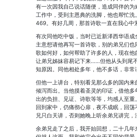
有一次因我自己说话随便，造成同伴的为
工作中，受到主恩典的洗脚，他也帮忙洗
469。有好几周，那首诗歌一直在我心中
有次同他吃中饭，当时已近新泽西华语成
主意想请他再写一首诗歌，别的弟兄们也
歌如何好，如何帮助了许多的人，现在他
让弟兄姊妹容易记下来……但他从头到尾
知原因。同他相处多年，他不多话，非常
但他一上讲台，特别看见那么多的国内来
倾泻而出。当他摸着圣灵的印证，借他多
出的负担、见证、诗歌等等，均感人至重
回到家中，仍痛彻心扉，夜不成眠，回荡
兄只白天讲，否则她晚上听余弟兄讲完，
余弟兄走了之后，我开始回想，二十几年
但就人这面，我和他完全出于不同的背景