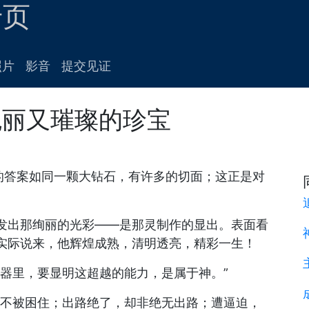
专页
照片
影音
提交见证
瑰丽又璀璨的珍宝
圣的答案如同一颗大钻石，有许多的切面；这正是对
发出那绚丽的光彩——是那灵制作的显出。表面看
实际说来，他辉煌成熟，清明透亮，精彩一生！
器里，要显明这超越的能力，是属于神。”
却不被困住；出路绝了，却非绝无出路；遭逼迫，