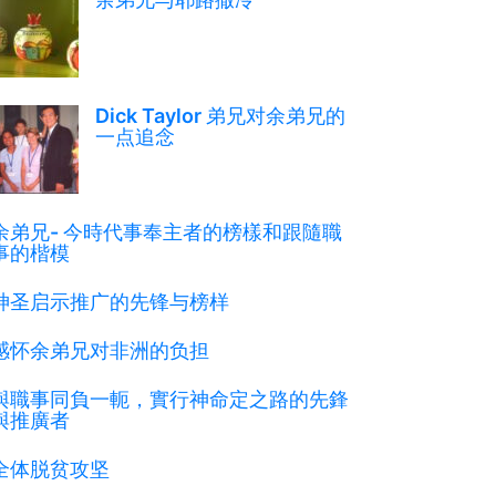
Dick Taylor 弟兄对余弟兄的
一点追念
余弟兄- 今時代事奉主者的榜樣和跟隨職
事的楷模
神圣启示推广的先锋与榜样
感怀余弟兄对非洲的负担
與職事同負一軛，實行神命定之路的先鋒
與推廣者
全体脱贫攻坚