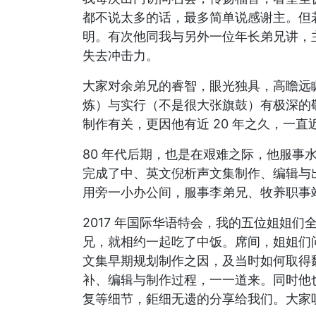
都不说太多的话，最多简单说感谢主。但
明。有次他同我与另外一位年长弟兄讲，
失去冲击力。
大家对余弟兄的睿智，眼光独具，高瞻远
炼）与实行（不是很大张旗鼓）有极深的
制作有关，更因他有近 20 年之久，一
80 年代后期，也是在艰难之际，他服事
完成了中、英文倪析声文集制作、编辑与
用旁一小办公间，服事李弟兄、牧养职事
2017 年国际华语特会，我的五位姐姐
兄，就相约一起吃了中饭。席间，姐姐们
文集早期规划制作之因，及当时如何取得
补、编辑与制作过程，一一道来。同时他
复等细节，鉅细无遗的分享给我们。大家