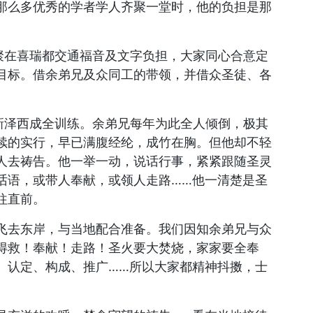
那么多优秀的学者学人齐聚一堂时，他的负担是那
家聚在喜瑞都交通福音及文字负担，大家同心合意定
目标。借余弟兄及众同工的带领，并借众圣徒、各
。
了新泽西成全训练。余弟兄每年为此全人倾倒，极其
续的实行，早已满腹经纶，成竹在胸。但他却不轻
人去祷告。他一举一动，说话行事，紧紧跟随圣灵
话语，或带人奉献，或领人走路……他一清楚是圣
往直前。
飞去东岸，与当地配合准备。我们因知余弟兄与众
得救！奉献！走路！圣火要大焚烧，家家要全奉
、认定、构成、推广……所以大家都精神抖擞，士