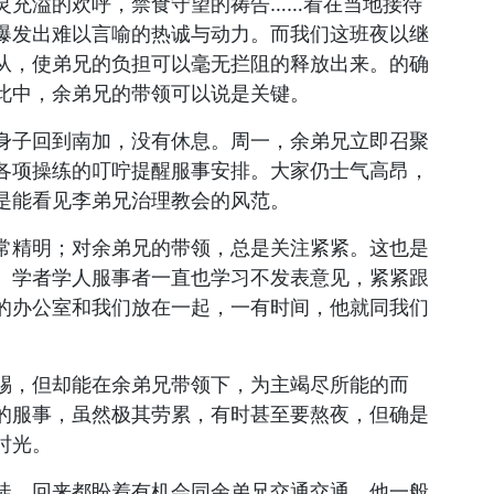
灵充溢的欢呼，禁食守望的祷告……看在当地接待
爆发出难以言喻的热诚与动力。而我们这班夜以继
从，使弟兄的负担可以毫无拦阻的释放出来。的确
此中，余弟兄的带领可以说是关键。
身子回到南加，没有休息。周一，余弟兄立即召聚
各项操练的叮咛提醒服事安排。大家仍士气高昂，
是能看见李弟兄治理教会的风范。
常精明；对余弟兄的带领，总是关注紧紧。这也是
。学者学人服事者一直也学习不发表意见，紧紧跟
的办公室和我们放在一起，一有时间，他就同我们
赐，但却能在余弟兄带领下，为主竭尽所能的而
的服事，虽然极其劳累，有时甚至要熬夜，但确是
时光。
徒，回来都盼着有机会同余弟兄交通交通。他一般