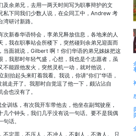
们及余弟兄，去用一两天时间写为职事辩护的文
私下同我们少数人说，在众同工中，Andrew 考
台湾研讨新路。
有次新春华语特会，李弟兄释放信息，各地来的人
天，我在职事站会所楼下，突然碰到余弟兄迎面而
面就说，Gilbert 啊！你们华语的弟兄姊妹把这
眼，我那时年轻气盛，心想，我也是个志愿者，虽
又不能跟他发火，突然灵机一动，就对他说，
？他立刻抬起头来盯着我看。我说，你讲“你们”华语，
不发就走开了。我那时自觉逗了他一下，颇沾沾自
机会也没有了。
养成全训练，有次我开车带他去，他坐在副驾驶座，
十几个钟头，我们几乎没有说一句话。要不是我偶
一句话。
，不定罪，不压人，不冲人，不刺人，不激人。 只