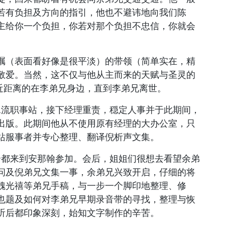
若有负担及方向的指引，他也不避讳地向我们陈
主给你一个负担，你若对那个负担不忠信，你就会
瞩（表面看好像是很平淡）的带领（简单实在，精
敬爱。当然，这不仅与他从主而来的天赋与圣灵的
直近距离的在李弟兄身边，直到李弟兄离世。
水流职事站，接下经理重责，穏定人事并于此期间，
出版。此期间他从不使用原有经理的大办公室，只
站服事者并专心整理、翻译倪析声文集。
们全都来到安那翰参加。会后，姐姐们很想去看望余弟
问及倪弟兄文集一事，余弟兄兴致开启，仔细的将
魏光禧等弟兄手稿，与一步一个脚印地整理、修
也题及如何对李弟兄早期录音带的寻找，整理与恢
听后都印象深刻，始知文字制作的辛苦。