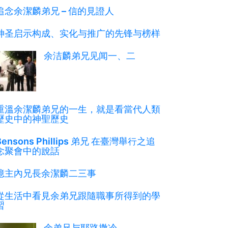
追念余潔麟弟兄 – 信的見證人
神圣启示构成、实化与推广的先锋与榜样
余洁麟弟兄见闻一、二
重溫余潔麟弟兄的一生，就是看當代人類
歷史中的神聖歷史
Bensons Phillips 弟兄 在臺灣舉行之追
念聚會中的說話
憶主內兄長余潔麟二三事
從生活中看見余弟兄跟隨職事所得到的學
習
余弟兄与耶路撒冷