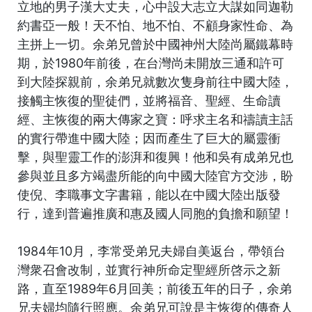
立地的男子漢大丈夫，心中設大志立大謀如同迦勒
約書亞一般！天不怕、地不怕、不顧身家性命、為
主拼上一切。余弟兄曾於中國神州大陸尚屬鐵幕時
期，於1980年前後，在台灣尚未開放三通和許可
到大陸探親前，余弟兄就數次隻身前往中國大陸，
接觸主恢復的聖徒們，並將福音、聖經、生命讀
經、主恢復的兩大傳家之寶：呼求主名和禱讀主話
的實行帶進中國大陸；因而產生了巨大的屬靈衝
擊，與聖靈工作的澎湃和復興！他和吳有成弟兄也
參與並且多方竭盡所能的向中國大陸官方交涉，盼
使倪、李職事文字書籍，能以在中國大陸出版發
行，達到普遍推廣和惠及國人同胞的負擔和願望！
1984年10月，李常受弟兄夫婦自美返台，帶領台
灣衆召會改制，並實行神所命定聖經所啓示之新
路，直至1989年6月回美；前後五年的日子，余弟
兄夫婦均隨行照應。余弟兄可說是主恢復的傳奇人