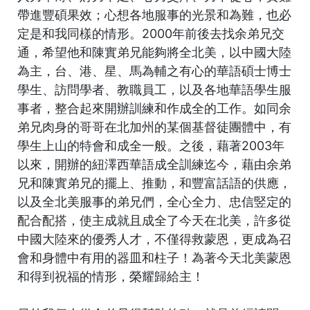
帶進豐碩果效；心想各地服事的光景和為難，也必
定是和我同樣的情形。2000年前後去找余弟兄交
通，希望他和陳實弟兄能夠將全北美，以中國大陸
為主，台、港、星、馬為輔之有心的華語碩士博士
學生、訪問學者、教職員工，以及各地華語學生服
事者，整合起來開辦訓練和作成全的工作。如同余
弟兄肉身的哥哥在北加州的某個基督徒團體中，有
學生上山的特會和成全一般。之後，藉著2003年
以來，開辦的紐澤西華語成全訓練迄今，藉由余弟
兄和陳實弟兄的擺上、推動，和豐富話語的供應，
以及全北美服事的弟兄們，全心全力、忠信竪定的
配合配搭，使主成就且成全了今天在北美，許多從
中國大陸來的優秀人才，不僅得救蒙恩，更成為召
會和身體中有用的器皿和柱子！為著今天北美蒙恩
和得到祝福的情形，榮耀歸給主！