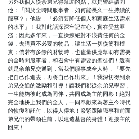
另外我個人從余弟兄得幫助的點，就是曾經請問
他：「関於全時間服事者，如何能長久一生持續的
服事？」他説：「必須要降低個人和家庭生活需求
的水平」！我對此話深深牢記在心，實在受益匪
淺；因此多年來，一直操練絕對不浪費任何的金
錢，去購買不必要的物品，讓生活一切從簡和樸
實；倘若有多餘的財物時，也儘量供應幫助有需要
的全時間服事者，和召會中有需要的聖徒們！還有
就是余弟兄交通到，當我們服事成全人時，「要先
把自己作進去，再將自己作出來」！我深切得到余
弟兄交通的激勵和引導！讓我們都從余弟兄學習，
一生能夠彼此成為同伴，共同成為主的同夥！絶對
完全地拼上我們的全人，一同奉獻來為著主今時代
的恢復和託付，以得人得地！緊緊跟隨職事和前面
弟兄們的帶領往前，以建造基督的身體！迎接主的
回來！