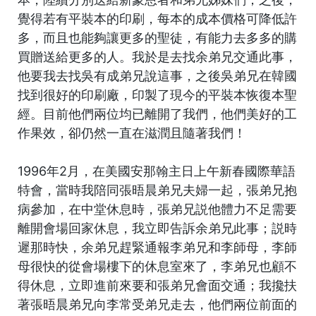
覺得若有平裝本的印刷，每本的成本價格可降低許
多，而且也能夠讓更多的聖徒，有能力去多多的購
買贈送給更多的人。我於是去找余弟兄交通此事，
他要我去找吳有成弟兄說這事，之後吳弟兄在韓國
找到很好的印刷廠，印製了現今的平裝本恢復本聖
經。目前他們兩位均已離開了我們，他們美好的工
作果效，卻仍然一直在滋潤且隨著我們！
1996年2月，在美國安那翰主日上午新春國際華語
特會，當時我陪同張晤晨弟兄夫婦一起，張弟兄抱
病參加，在中堂休息時，張弟兄説他體力不足需要
離開會場回家休息，我立即告訴余弟兄此事；説時
遲那時快，余弟兄趕緊通報李弟兄和李師母，李師
母很快的從會場樓下的休息室來了，李弟兄也顧不
得休息，立即進前來要和張弟兄會面交通；我攙扶
著張晤晨弟兄向李常受弟兄走去，他們兩位前面的