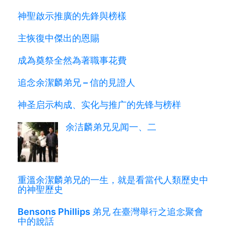
神聖啟示推廣的先鋒與榜樣
主恢復中傑出的恩賜
成為奠祭全然為著職事花費
追念余潔麟弟兄 – 信的見證人
神圣启示构成、实化与推广的先锋与榜样
余洁麟弟兄见闻一、二
重溫余潔麟弟兄的一生，就是看當代人類歷史中
的神聖歷史
Bensons Phillips 弟兄 在臺灣舉行之追念聚會
中的說話