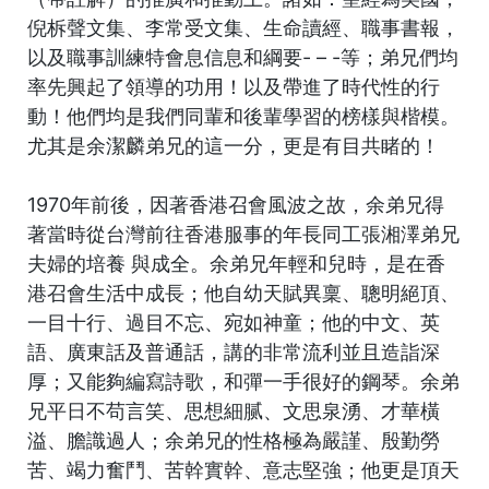
倪柝聲文集、李常受文集、生命讀經、職事書報，
以及職事訓練特會息信息和綱要- – -等；弟兄們均
率先興起了領導的功用！以及帶進了時代性的行
動！他們均是我們同輩和後輩學習的榜樣與楷模。
尤其是余潔麟弟兄的這一分，更是有目共睹的！
1970年前後，因著香港召會風波之故，余弟兄得
著當時從台灣前往香港服事的年長同工張湘澤弟兄
夫婦的培養 與成全。余弟兄年輕和兒時，是在香
港召會生活中成長；他自幼天賦異稟、聰明絕頂、
一目十行、過目不忘、宛如神童；他的中文、英
語、廣東話及普通話，講的非常流利並且造詣深
厚；又能夠編寫詩歌，和彈一手很好的鋼琴。余弟
兄平日不苟言笑、思想細腻、文思泉湧、才華橫
溢、膽識過人；余弟兄的性格極為嚴謹、殷勤勞
苦、竭力奮鬥、苦幹實幹、意志堅強；他更是頂天