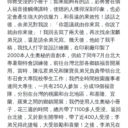
得救受浸的小冊子；如果能夠有的話，必將會在個
人福音接觸傳講時，使聴的人獲得深刻印象，也必
定會產生強大的信服力，和長遠的果效性！談話之
後，余弟兄對我說：「你題議就由你來寫，你說了
就由你來做」！我回去寫了兩天後，再次找余潔麟
弟兄說，還是請余弟兄寫。幾天後，他給了我手
稿，我找人打字並設計繪圖，在印刷廠印製了
2000本人生奧秘的首創本，供給了同年7月台北大
專暑期特會訓練後，前往台灣北部各鄉鎮福音開展
用。當時，陳泓君弟兄和陳寶良弟兄負責帶領台北
市召會大專院校學生工作；我們全時間校園服事者
連同大專生，一共有250人參加，分成19個福音
隊，分別在台灣的桃園和台北地區，和基隆、宜
蘭、羅東之間的鄉鎮開展；我們使用人生奧秘小冊
子，花三週的時間，總共帶了1100多人受浸。返回
台北後，又於新生開學時，帶了近400人受浸；李
弟兄得此捷報，大受鼓勵和喜樂！之後，李弟兄在