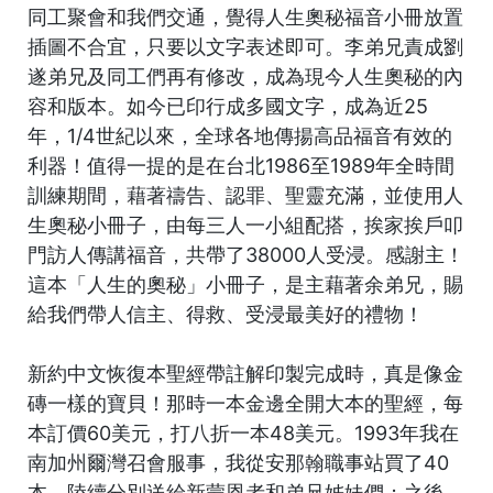
同工聚會和我們交通，覺得人生奧秘福音小冊放置
插圖不合宜，只要以文字表述即可。李弟兄責成劉
遂弟兄及同工們再有修改，成為現今人生奧秘的內
容和版本。如今已印行成多國文字，成為近25
年，1/4世紀以來，全球各地傳揚高品福音有效的
利器！值得一提的是在台北1986至1989年全時間
訓練期間，藉著禱告、認罪、聖靈充滿，並使用人
生奧秘小冊子，由每三人一小組配搭，挨家挨戶叩
門訪人傳講福音，共帶了38000人受浸。感謝主！
這本「人生的奧秘」小冊子，是主藉著余弟兄，賜
給我們帶人信主、得救、受浸最美好的禮物！
新約中文恢復本聖經帶註解印製完成時，真是像金
磚一樣的寶貝！那時一本金邊全開大本的聖經，每
本訂價60美元，打八折一本48美元。1993年我在
南加州爾灣召會服事，我從安那翰職事站買了40
本，陸續分別送給新蒙恩者和弟兄姊妹們；之後，