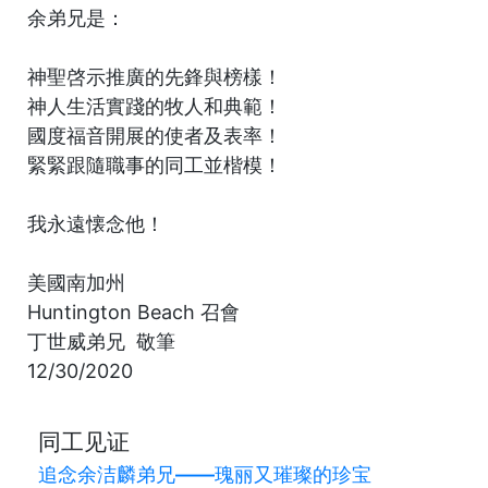
余弟兄是：
神聖啓示推廣的先鋒與榜樣！
神人生活實踐的牧人和典範！
國度福音開展的使者及表率！
緊緊跟隨職事的同工並楷模！
我永遠懐念他！
美國南加州
Huntington Beach 召會
丁世威弟兄 敬筆
12/30/2020
同工见证
追念余洁麟弟兄——瑰丽又璀璨的珍宝