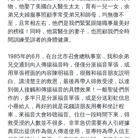
物，他娶了美國白人醫生太太，育有一兒一女，余
弟兄夫婦服事照顧李常受弟兄和師母，均無微不
至，且常相左右，他們是我們緊緊跟隨職事最美好
的榜樣！同時，他當醫生的妻子，也照顧我們全時
間訓練受訓者的身體健康。
1985年的6月，在台北市召會總執事室，我和余弟
兄交通到向人傳揚福音時，僅僅分派福音單張，或
用單張裡面的內容陳明福音，很難和福音朋友説明
白、講淸楚主的救恩，最後再帶人得救受浸，以達
到個人接觸和傳揚福音的具體效果！一般聖徒們所
作的，多半只是分派福音單張，或是分送彩虹信息
小冊給人，再好的就是花錢請朋友用餐和坐計程
車，來福音大會聆聴福音。往往一段時間下來，得
救受浸的人數並不很多。非常急切需要有人引經據
典寫出提供作為個人傳道使用，並專特為帶人信主