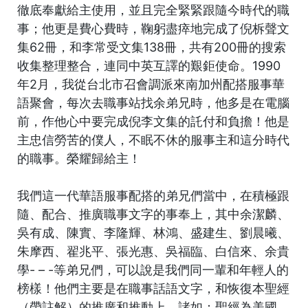
徹底奉獻給主使用，並且完全緊緊跟隨今時代的職
事；他更是費心費時，鞠躬盡瘁地完成了倪柝聲文
集62冊，和李常受文集138冊，共有200冊的搜索
收集整理整合，連同中英互譯的艱鉅使命。1990
年2月，我從台北市召會調派來南加州配搭服事華
語聚會，每次去職事站找余弟兄時，他多是在電腦
前，作他心中要完成倪李文集的託付和負擔！他是
主忠信勞苦的僕人，不眠不休的服事主和這分時代
的職事。榮耀歸給主！
我們這一代華語服事配搭的弟兄們當中，在積極跟
隨、配合、推廣職事文字的事奉上，其中余潔麟、
吳有成、陳實、李隆輝、林鴻、盛建生、劉晨曦、
朱摩西、翟兆平、張光惠、吳福臨、白信來、余貴
學- – -等弟兄們，可以說是我們同一輩和年輕人的
榜樣！他們主要是在職事話語文字，和恢復本聖經
（帶註解）的推廣和推動上。諸如：聖經為美國，