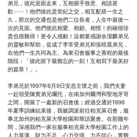
弟兄，彼此迎面走來，互相握手致意、相談甚
歡⋯⋯！他們彼此是世紀之交，相互配搭一生之
久，那次的交通也是他們二位長者，人生中最後一
次的見面。他們彼此相愛、相顧、相惜！的確很珍
貴也很難得！更令人感動！這都要感謝余潔麟弟兄
的靈敏和幫助，促成了李常受弟兄和張晤晨弟兄，
在他們一生共同為主、為衆召會服事之賽程的最後
階段：「彼此留下最難忘的一刻！互相寫下最美好
的篇章！」。
李弟兄於1997年6月9日安息主懷之前，我們夫妻
一起領受陳實弟兄囑托，在南加州爾灣和聖地牙哥
之間，開展了一處新的召會後；經過交通於1998
年夏季訓練結束後，我被調派前往柏克萊召會，服
事北加州的柏克萊大學校園和華語聚會。在那幾年
間，深感我們一家在服事柏克萊大學校園工作上的
人力單薄、財力不足、心力交瘁、力不從心，實難