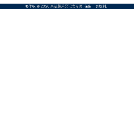
著作权 © 2026
余洁麟弟兄记念专页
. 保留一切权利。